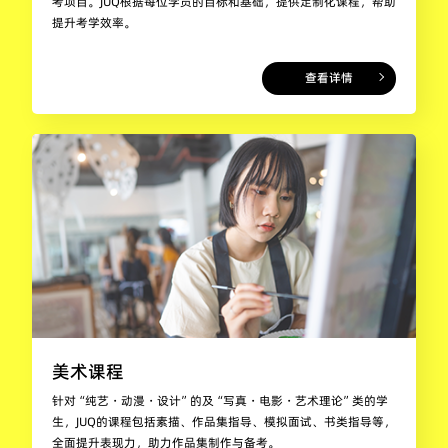
考项目。JUQ根据每位学员的目标和基础，提供定制化课程，帮助
提升考学效率。
查看详情
美术课程
针对“纯艺・动漫・设计”的及“写真・电影・艺术理论”类的学
生，JUQ的课程包括素描、作品集指导、模拟面试、书类指导等，
全面提升表现力，助力作品集制作与备考。