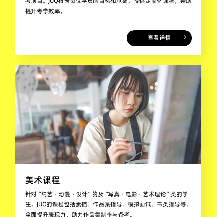
考项目。JUQ根据每位学员的目标和基础，提供定制化课程，帮助
提升考学效率。
查看详情
美术课程
针对“纯艺・动漫・设计”的及“写真・电影・艺术理论”类的学
生，JUQ的课程包括素描、作品集指导、模拟面试、书类指导等，
全面提升表现力，助力作品集制作与备考。