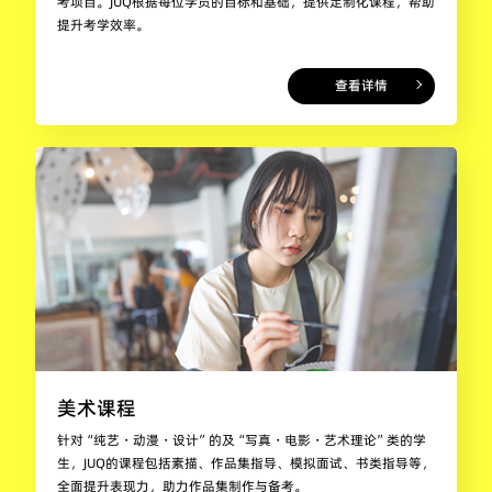
考项目。JUQ根据每位学员的目标和基础，提供定制化课程，帮助
提升考学效率。
查看详情
美术课程
针对“纯艺・动漫・设计”的及“写真・电影・艺术理论”类的学
生，JUQ的课程包括素描、作品集指导、模拟面试、书类指导等，
全面提升表现力，助力作品集制作与备考。