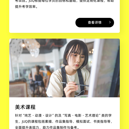
考项目。JUQ根据每位学员的目标和基础，提供定制化课程，帮助
提升考学效率。
查看详情
美术课程
针对“纯艺・动漫・设计”的及“写真・电影・艺术理论”类的学
生，JUQ的课程包括素描、作品集指导、模拟面试、书类指导等，
全面提升表现力，助力作品集制作与备考。