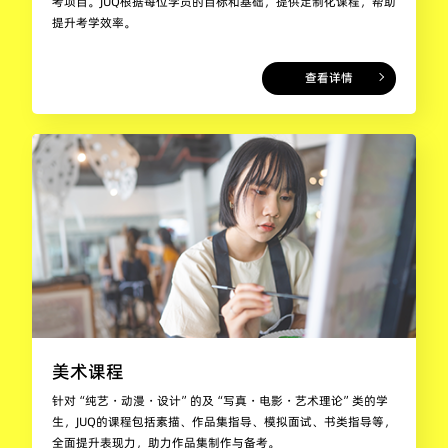
考项目。JUQ根据每位学员的目标和基础，提供定制化课程，帮助
提升考学效率。
查看详情
美术课程
针对“纯艺・动漫・设计”的及“写真・电影・艺术理论”类的学
生，JUQ的课程包括素描、作品集指导、模拟面试、书类指导等，
全面提升表现力，助力作品集制作与备考。