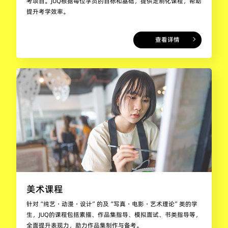
考项目。JUQ根据每位学员的目标和基础，提供定制化课程，帮助
提升考学效率。
查看详情
美术课程
针对“纯艺・动漫・设计”的及“写真・电影・艺术理论”类的学
生，JUQ的课程包括素描、作品集指导、模拟面试、书类指导等，
全面提升表现力，助力作品集制作与备考。