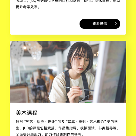
考项目。JUQ根据每位学员的目标和基础，提供定制化课程，帮助
提升考学效率。
查看详情
美术课程
针对“纯艺・动漫・设计”的及“写真・电影・艺术理论”类的学
生，JUQ的课程包括素描、作品集指导、模拟面试、书类指导等，
全面提升表现力，助力作品集制作与备考。