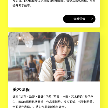
考项目。JUQ根据每位学员的目标和基础，提供定制化课程，帮助
提升考学效率。
查看详情
美术课程
针对“纯艺・动漫・设计”的及“写真・电影・艺术理论”类的学
生，JUQ的课程包括素描、作品集指导、模拟面试、书类指导等，
全面提升表现力，助力作品集制作与备考。