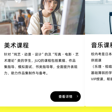
音乐课
美术课程
校内考是日本
针对“纯艺・动漫・设计”的及“写真・电影・艺
供班课
术理论”类的学生，JUQ的课程包括素描、作品
（乐理・视
集指导、模拟面试、书类指导等，全面提升表现
基础薄弱的
力，助力作品集制作与备考。
VIP授课，
查看详情