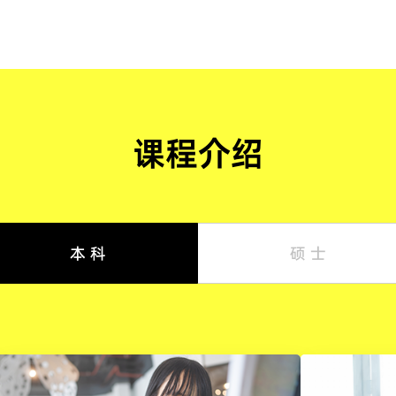
课程介绍
本 科
硕 士