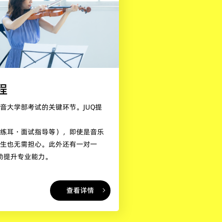
程
音大学部考试的关键环节。JUQ提
唱练耳・面试指导等），即使是音乐
学生也无需担心。此外还有一对一
帮助提升专业能力。
查看详情