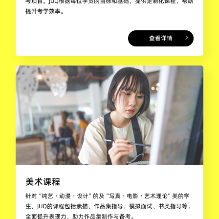
考项目。JUQ根据每位学员的目标和基础，提供定制化课程，帮助
提升考学效率。
查看详情
美术课程
针对“纯艺・动漫・设计”的及“写真・电影・艺术理论”类的学
生，JUQ的课程包括素描、作品集指导、模拟面试、书类指导等，
全面提升表现力，助力作品集制作与备考。