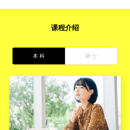
课程介绍
本 科
硕 士