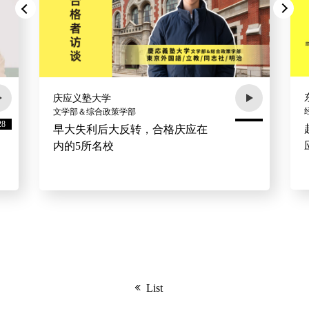
庆应义塾大学
文学部＆综合政策学部
28
早大失利后大反转，合格庆应在
内的5所名校
List