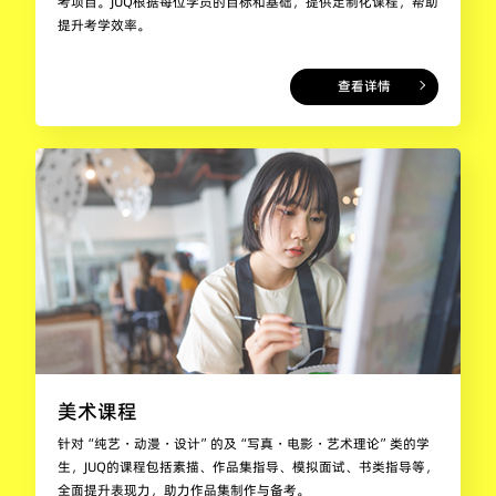
考项目。JUQ根据每位学员的目标和基础，提供定制化课程，帮助
提升考学效率。
查看详情
美术课程
针对“纯艺・动漫・设计”的及“写真・电影・艺术理论”类的学
生，JUQ的课程包括素描、作品集指导、模拟面试、书类指导等，
全面提升表现力，助力作品集制作与备考。