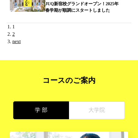
JUQ新宿校グランドオープン！2025年
春学期が順調にスタートしました
1
2
next
コースのご案内
学 部
大学院