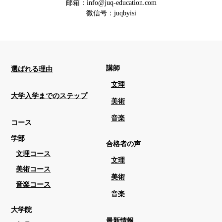
邮箱：info@juq-education.com
微信号：juqbyisi
講師
選ばれる理由
文理
大学入学までのステップ
美術
音楽
コース
学部
合格者の声
文理コース
文理
美術コース
美術
音楽コース
音楽
大学院
最新情報