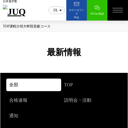
日本進学塾
JA
カウンセリン
グ
WeChat相談
申込
TOP
课程介绍
大学院
音楽コース
最新情報
全部
TOP
合格速報
説明会・活動
通知