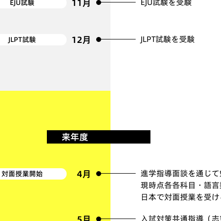
11月
EJU試験を受験
EJU試験
12月
JLPT試験を受験
JLPT試験
来年度
4月
進学指導面談を通じて
対面授業開始
現時点各各科目・語言
日本で対面授業を受け
5月
入試対策共通指導（志