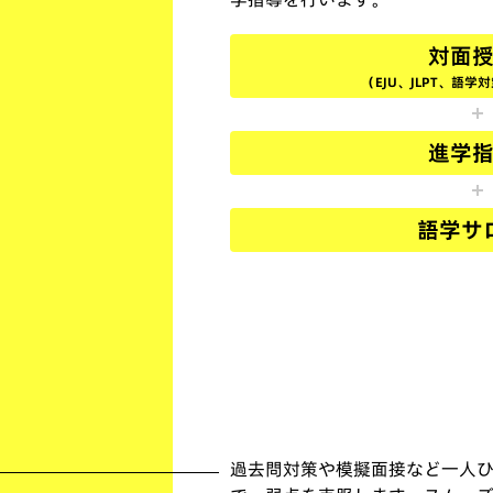
対面
（EJU、JLPT、語
進学
語学サ
過去問対策や模擬面接など一人