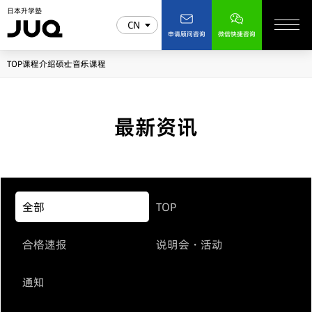
日本升学塾
CN
申请顾问咨询
微信快捷咨询
TOP
课程介绍
硕士
音乐课程
最新资讯
全部
TOP
合格速报
说明会・活动
通知