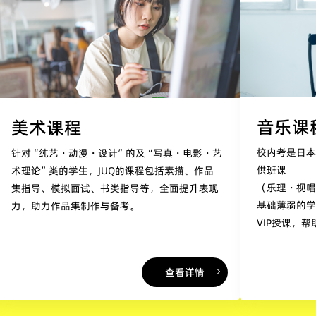
音乐课
美术课程
校内考是日本
针对“纯艺・动漫・设计”的及“写真・电影・艺
供班课
术理论”类的学生，JUQ的课程包括素描、作品
（乐理・视
集指导、模拟面试、书类指导等，全面提升表现
基础薄弱的
力，助力作品集制作与备考。
VIP授课，
查看详情