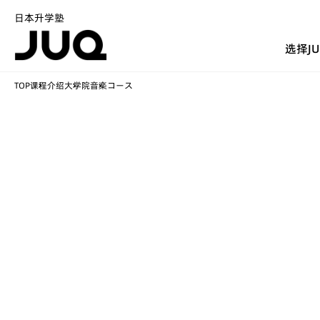
日本升学塾
选择J
TOP
课程介绍
大学院
音楽コース