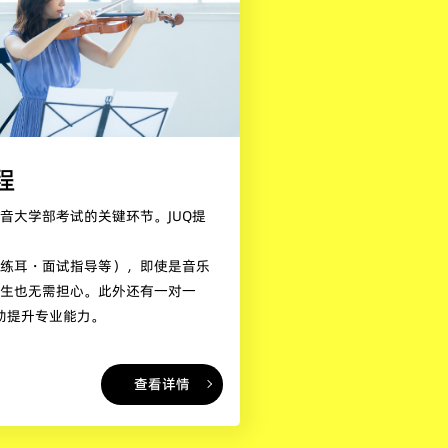
程
音大学部考试的关键环节。JUQ提
唱练耳・面试指导等），即使是音乐
学生也无需担心。此外还有一对一
帮助提升专业能力。
查看详情