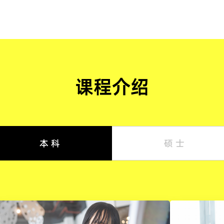
课程介绍
本 科
硕 士