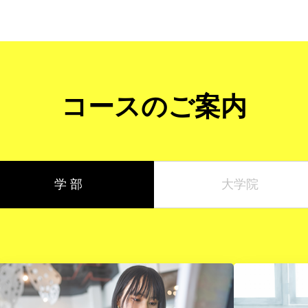
コースのご案内
学 部
大学院