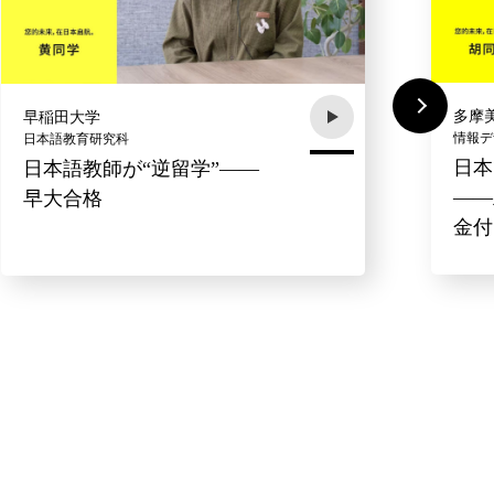
多摩
早稲田大学
情報デ
日本語教育研究科
日本
日本語教師が“逆留学”――
――
早大合格
金付