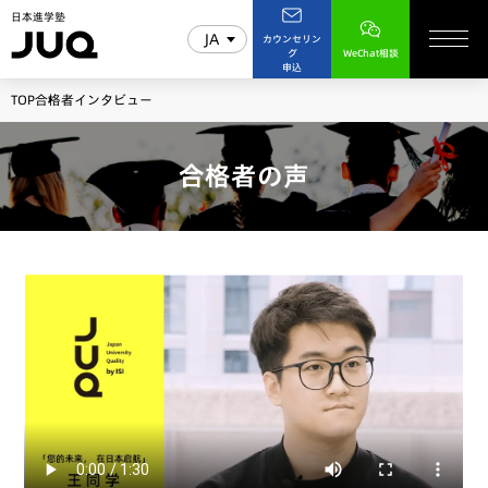
日本進学塾
JA
カウンセリン
グ
WeChat相談
申込
TOP
合格者インタビュー
合格者の声