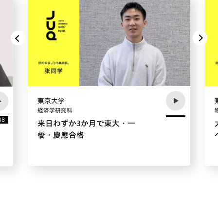
東京大学
経済学研究科
38
来日わずか3か月で東大・一
橋・慶應合格