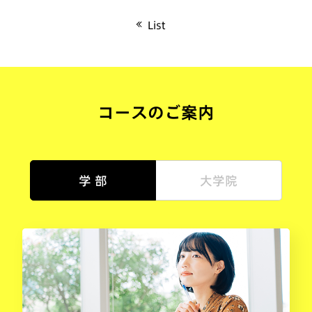
List
コースのご案内
学 部
大学院