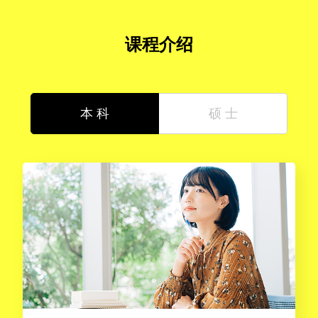
课程介绍
本 科
硕 士