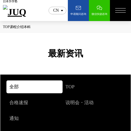
日本升学塾
CN
申请顾问咨询
微信快捷咨询
TOP
课程介绍
本科
最新资讯
全部
TOP
合格速报
说明会・活动
通知