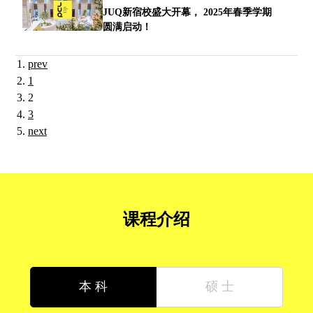
JUQ新宿校盛大开幕， 2025年春季学期
圆满启动！
prev
1
2
3
next
课程介绍
本 科
硕 士