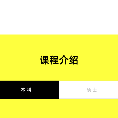
课程介绍
本 科
硕 士