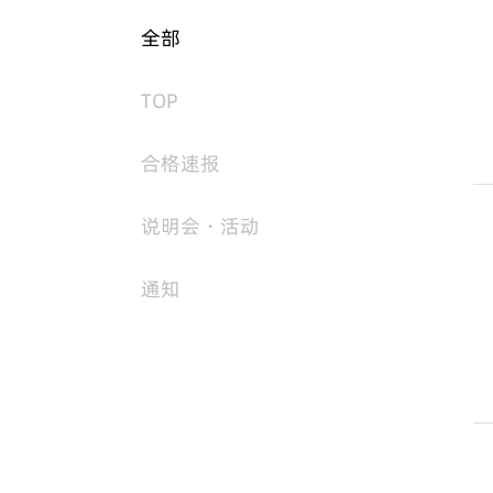
全部
TOP
合格速报
说明会・活动
通知