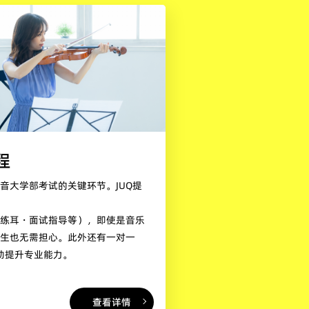
程
音大学部考试的关键环节。JUQ提
唱练耳・面试指导等），即使是音乐
学生也无需担心。此外还有一对一
帮助提升专业能力。
查看详情