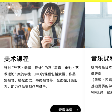
音乐课
美术课程
校内考是日本
针对“纯艺・动漫・设计”的及“写真・电影・艺
供班课
术理论”类的学生，JUQ的课程包括素描、作品
（乐理・视
集指导、模拟面试、书类指导等，全面提升表现
基础薄弱的
力，助力作品集制作与备考。
VIP授课，
查看详情