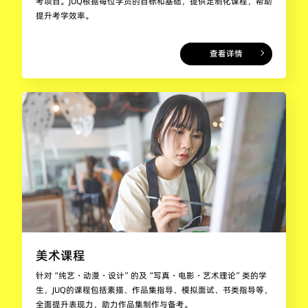
考项目。JUQ根据每位学员的目标和基础，提供定制化课程，帮助
提升考学效率。
查看详情
美术课程
针对“纯艺・动漫・设计”的及“写真・电影・艺术理论”类的学
生，JUQ的课程包括素描、作品集指导、模拟面试、书类指导等，
全面提升表现力，助力作品集制作与备考。