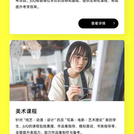
考项目。JUQ根据每位学员的目标和基础，提供定制化课程，帮助
提升考学效率。
查看详情
美术课程
针对“纯艺・动漫・设计”的及“写真・电影・艺术理论”类的学
生，JUQ的课程包括素描、作品集指导、模拟面试、书类指导等，
全面提升表现力，助力作品集制作与备考。